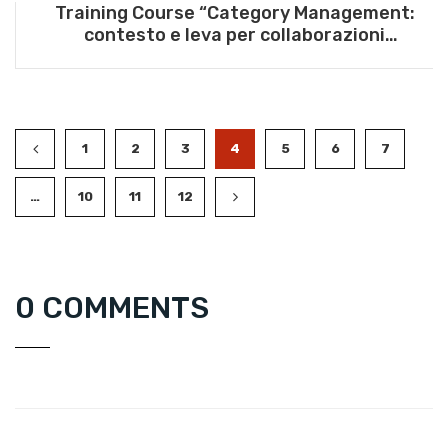
Training Course “Category Management:
contesto e leva per collaborazioni
profittevoli tra produttori e distributori” – 11
aprile 2025
1
2
3
4
5
6
7
…
10
11
12
0 COMMENTS