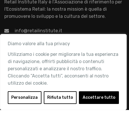
Retail Institute Italy è l’Associazione di riferimento per
l'Ecosistema Retail: la nostra mission è quella di
promuovere lo sviluppo e la cultura del settore.
info@retailinstitute.it
Associazione
Diamo valore alla tua privacy
Utilizziamo i cookie per migliorare la tua esperienza
Chi siamo
di navigazione, offrirti pubblicità o contenuti
Attività
personalizzati e analizzare il nostro traffico.
Contatti
Cliccando “Accetta tutti”, acconsenti al nostro
utilizzo dei cookie.
Area Riservata
Login
Personalizza
Rifiuta tutto
Accettare tutto
Diventa Socio
Privacy Policy