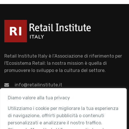
Retail Institute Italy è l’Associazione di riferimento per
l'Ecosistema Retail: la nostra mission è quella di
promuovere lo sviluppo e la cultura del settore.
info@retailinstitute.it
Associazione
Diamo valore alla tua privacy
Utilizziamo i cookie per migliorare la tua esperienza
Chi siamo
di navigazione, offrirti pubblicità o contenuti
Attività
personalizzati e analizzare il nostro traffico.
Contatti