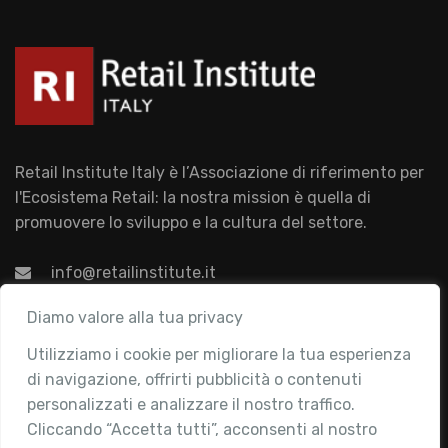
Retail Institute Italy è l’Associazione di riferimento per
l'Ecosistema Retail: la nostra mission è quella di
promuovere lo sviluppo e la cultura del settore.
info@retailinstitute.it
Associazione
Diamo valore alla tua privacy
Utilizziamo i cookie per migliorare la tua esperienza
Chi siamo
di navigazione, offrirti pubblicità o contenuti
Attività
personalizzati e analizzare il nostro traffico.
Contatti
Cliccando “Accetta tutti”, acconsenti al nostro