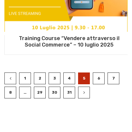
Training Course “Vendere attraverso il
Social Commerce” – 10 luglio 2025
1
2
3
4
5
6
7
8
…
29
30
31