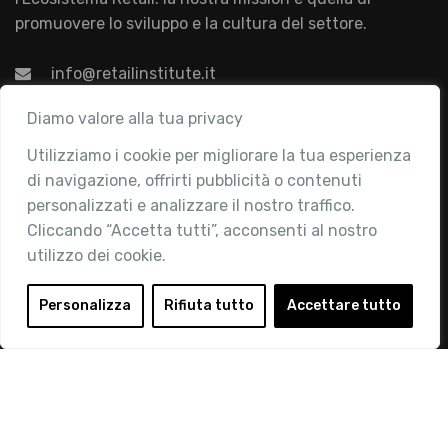
promuovere lo sviluppo e la cultura del settore.
info@retailinstitute.it
Associazione
Diamo valore alla tua privacy
Utilizziamo i cookie per migliorare la tua esperienza
Chi siamo
di navigazione, offrirti pubblicità o contenuti
Attività
personalizzati e analizzare il nostro traffico.
Contatti
Cliccando “Accetta tutti”, acconsenti al nostro
utilizzo dei cookie.
Area Riservata
Login
Personalizza
Rifiuta tutto
Accettare tutto
Diventa Socio
Privacy Policy