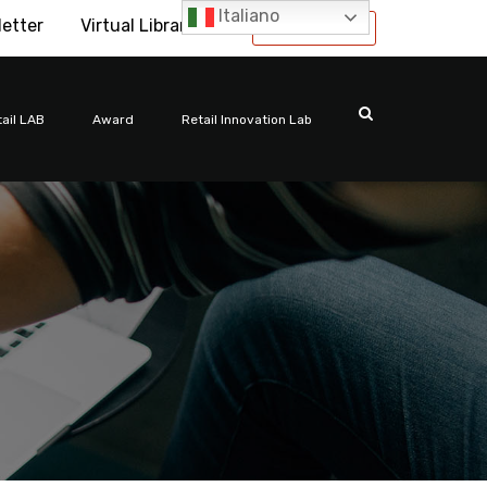
Italiano
letter
Virtual Library
International
ail LAB
Award
Retail Innovation Lab