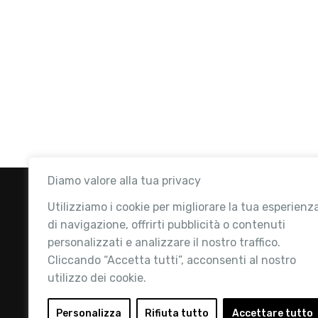
Diamo valore alla tua privacy
Utilizziamo i cookie per migliorare la tua esperienz
di navigazione, offrirti pubblicità o contenuti
personalizzati e analizzare il nostro traffico.
Cliccando “Accetta tutti”, acconsenti al nostro
utilizzo dei cookie.
Retail Institute Italy è l’Associazione di
riferimento per l'Ecosistema Retail: la nostra
Personalizza
Rifiuta tutto
Accettare tutto