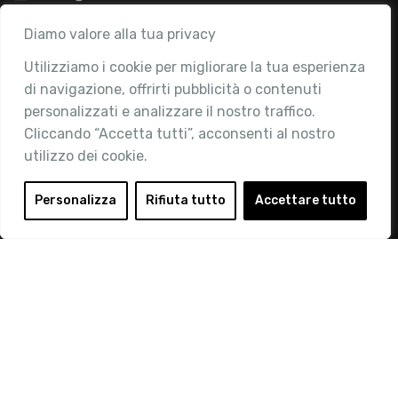
Associazione
Diamo valore alla tua privacy
Utilizziamo i cookie per migliorare la tua esperienza
Chi siamo
di navigazione, offrirti pubblicità o contenuti
Attività
personalizzati e analizzare il nostro traffico.
Contatti
Cliccando “Accetta tutti”, acconsenti al nostro
utilizzo dei cookie.
Area Riservata
Login
Personalizza
Rifiuta tutto
Accettare tutto
Diventa Socio
Privacy Policy
© 2019 Retail Institute Italy - C.F.11617670150 - Foro
Buonaparte, 12 - 20121 Milano - Tel 02 76016405