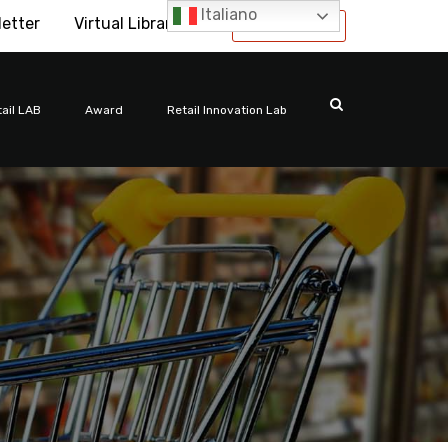
Italiano
letter
Virtual Library
International
ail LAB
Award
Retail Innovation Lab