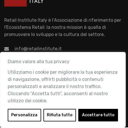
Retail Institute Italy è l’Associazione di riferimento per
l'Ecosistema Retail: la nostra mission è quella di
promuovere lo sviluppo e la cultura del settore.
info@retailinstitute.it
Associazione
Diamo valore alla tua privacy
Utilizziamo i cookie per migliorare la tua esperienza
Chi siamo
di navigazione, offrirti pubblicità o contenuti
Attività
personalizzati e analizzare il nostro traffico.
Contatti
Cliccando “Accetta tutti”, acconsenti al nostro
utilizzo dei cookie.
Area Riservata
Login
Personalizza
Rifiuta tutto
Accettare tutto
Diventa Socio