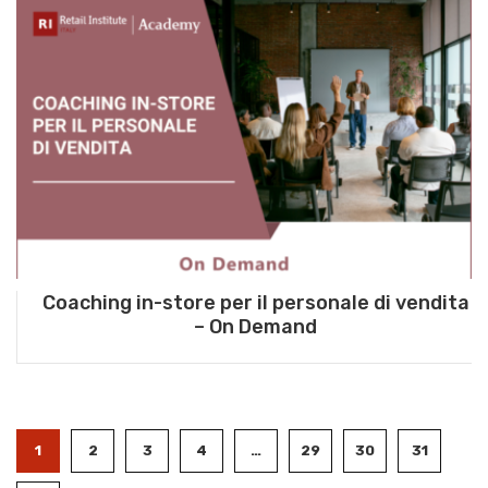
Coaching in-store per il personale di vendita
– On Demand
1
2
3
4
…
29
30
31