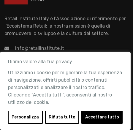
Retail Institute Italy è l’Associazione di riferimento per
l'Ecosistema Retail: la nostra mission è quella di
promuovere lo sviluppo e la cultura del settore.
info@retailinstitute.it
Associazione
Diamo valore alla tua privacy
Utilizziamo i cookie per migliorare la tua esperienza
Chi siamo
di navigazione, offrirti pubblicità o contenuti
Attività
personalizzati e analizzare il nostro traffico.
Contatti
Cliccando “Accetta tutti”, acconsenti al nostro
utilizzo dei cookie.
Area Riservata
Login
Personalizza
Rifiuta tutto
Accettare tutto
Diventa Socio