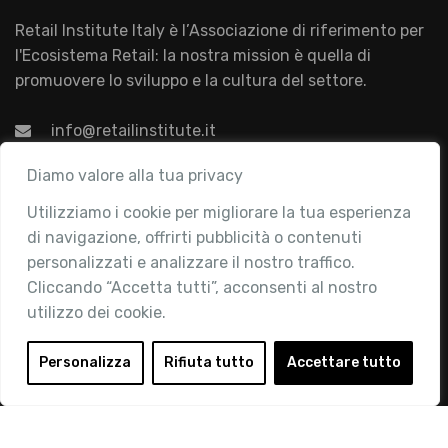
Retail Institute Italy è l’Associazione di riferimento per
l'Ecosistema Retail: la nostra mission è quella di
promuovere lo sviluppo e la cultura del settore.
info@retailinstitute.it
Associazione
Diamo valore alla tua privacy
Utilizziamo i cookie per migliorare la tua esperienza
Chi siamo
di navigazione, offrirti pubblicità o contenuti
Attività
personalizzati e analizzare il nostro traffico.
Contatti
Cliccando “Accetta tutti”, acconsenti al nostro
utilizzo dei cookie.
Area Riservata
Login
Personalizza
Rifiuta tutto
Accettare tutto
Diventa Socio
Privacy Policy