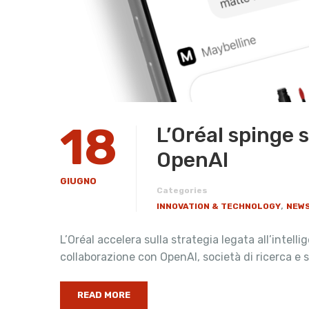
18
L’Oréal spinge s
OpenAI
GIUGNO
Categories
,
INNOVATION & TECHNOLOGY
NEWS
L’Oréal accelera sulla strategia legata all’intel
collaborazione con OpenAI, società di ricerca e 
READ MORE