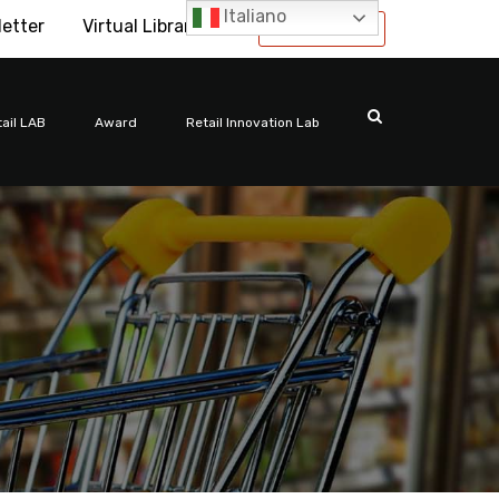
Italiano
letter
Virtual Library
International
ail LAB
Award
Retail Innovation Lab