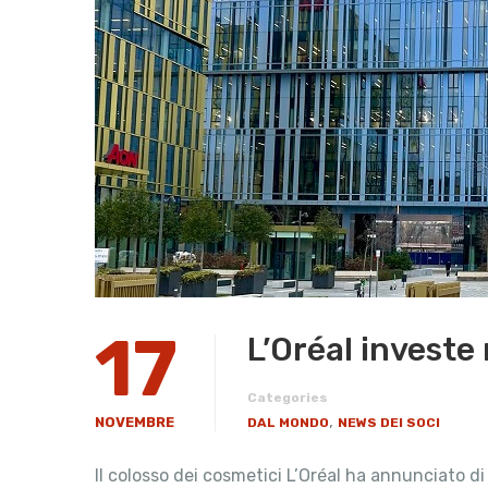
17
L’Oréal investe
Categories
,
NOVEMBRE
DAL MONDO
NEWS DEI SOCI
Il colosso dei cosmetici L’Oréal ha annunciato d