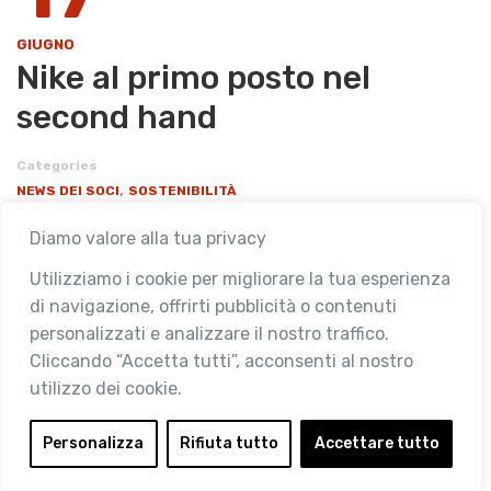
GIUGNO
Nike al primo posto nel
second hand
Categories
,
NEWS DEI SOCI
SOSTENIBILITÀ
Diamo valore alla tua privacy
Va a Nike lo scettro del resale. È ormai indiscutibile che
il trend del second hand abbia preso piede in tutto il
Utilizziamo i cookie per migliorare la tua esperienza
mondo, rappresentando la nuova frontiera dello
di navigazione, offrirti pubblicità o contenuti
shopping soprattutto …
personalizzati e analizzare il nostro traffico.
Cliccando “Accetta tutti”, acconsenti al nostro
utilizzo dei cookie.
READ MORE
Personalizza
Rifiuta tutto
Accettare tutto