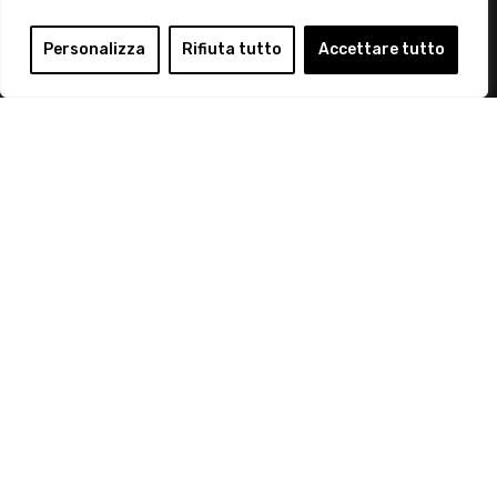
Login
Personalizza
Rifiuta tutto
Accettare tutto
Diventa Socio
Privacy Policy
© 2019 Retail Institute Italy - C.F.11617670150 - Foro
Buonaparte, 12 - 20121 Milano - Tel 02 76016405