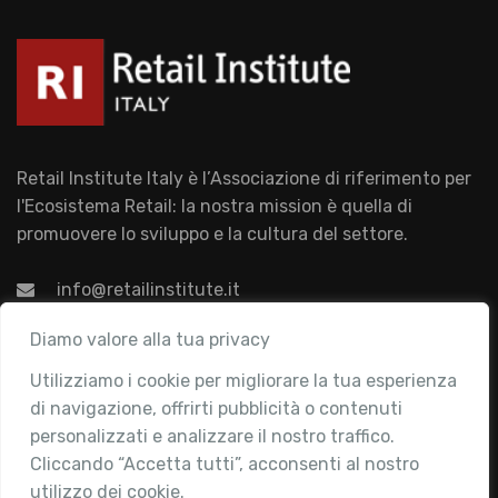
Retail Institute Italy è l’Associazione di riferimento per
l'Ecosistema Retail: la nostra mission è quella di
promuovere lo sviluppo e la cultura del settore.
info@retailinstitute.it
Associazione
Diamo valore alla tua privacy
Utilizziamo i cookie per migliorare la tua esperienza
Chi siamo
di navigazione, offrirti pubblicità o contenuti
Attività
personalizzati e analizzare il nostro traffico.
Contatti
Cliccando “Accetta tutti”, acconsenti al nostro
utilizzo dei cookie.
Area Riservata