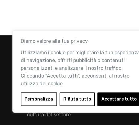
Diamo valore alla tua privacy
Utilizziamo i cookie per migliorare la tua esperienz
di navigazione, offrirti pubblicità o contenuti
personalizzati e analizzare il nostro traffico.
Cliccando “Accetta tutti”, acconsenti al nostro
utilizzo dei cookie.
Retail Institute Italy è l’Associazione di
riferimento per l'Ecosistema Retail: la nostra
Personalizza
Rifiuta tutto
Accettare tutto
mission è quella di promuovere lo sviluppo e la
cultura del settore.
info@retailinstitute.it