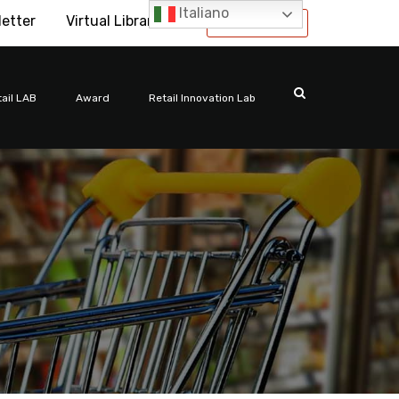
Italiano
letter
Virtual Library
International
ail LAB
Award
Retail Innovation Lab