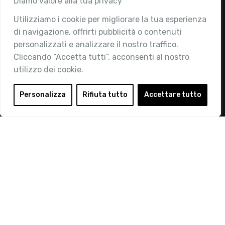
Diamo valore alla tua privacy
Utilizziamo i cookie per migliorare la tua esperienza
Chi siamo
di navigazione, offrirti pubblicità o contenuti
Attività
personalizzati e analizzare il nostro traffico.
Contatti
Cliccando “Accetta tutti”, acconsenti al nostro
utilizzo dei cookie.
Area Riservata
Login
Personalizza
Rifiuta tutto
Accettare tutto
Diventa Socio
Privacy Policy
© 2019 Retail Institute Italy - C.F.11617670150 - Foro
Buonaparte, 12 - 20121 Milano - Tel 02 76016405