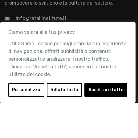
promuovere lo sviluppo e la cultura del settore.
info@retailinstitute.it
Associazione
Diamo valore alla tua privacy
Utilizziamo i cookie per migliorare la tua esperienza
Chi siamo
di navigazione, offrirti pubblicità o contenuti
Attività
personalizzati e analizzare il nostro traffico.
Contatti
Cliccando “Accetta tutti”, acconsenti al nostro
utilizzo dei cookie.
Area Riservata
Login
Personalizza
Rifiuta tutto
Accettare tutto
Diventa Socio
Privacy Policy