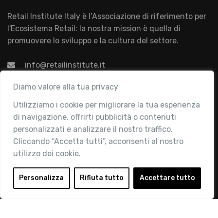
Retail Institute Italy è l’Associazione di riferimento per
l'Ecosistema Retail: la nostra mission è quella di
promuovere lo sviluppo e la cultura del settore.
info@retailinstitute.it
Associazione
Diamo valore alla tua privacy
Utilizziamo i cookie per migliorare la tua esperienza
Chi siamo
di navigazione, offrirti pubblicità o contenuti
Attività
personalizzati e analizzare il nostro traffico.
Contatti
Cliccando “Accetta tutti”, acconsenti al nostro
utilizzo dei cookie.
Area Riservata
Login
Personalizza
Rifiuta tutto
Accettare tutto
Diventa Socio
Privacy Policy