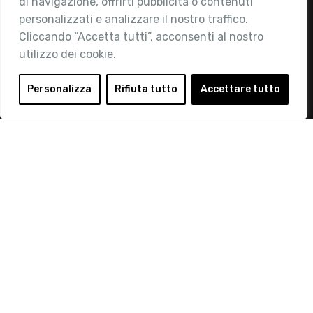
di navigazione, offrirti pubblicità o contenuti
Attività
personalizzati e analizzare il nostro traffico.
Contatti
Cliccando “Accetta tutti”, acconsenti al nostro
utilizzo dei cookie.
Area Riservata
Login
Personalizza
Rifiuta tutto
Accettare tutto
Diventa Socio
Privacy Policy
© 2019 Retail Institute Italy - C.F.11617670150 - Foro
Buonaparte, 12 - 20121 Milano - Tel 02 76016405