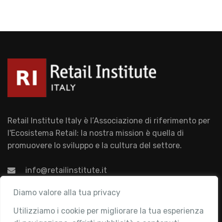
Retail Institute Italy è l’Associazione di riferimento per
l'Ecosistema Retail: la nostra mission è quella di
promuovere lo sviluppo e la cultura del settore.
info@retailinstitute.it
Associazione
Diamo valore alla tua privacy
Utilizziamo i cookie per migliorare la tua esperienza
Chi siamo