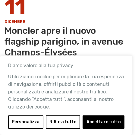
11
DICEMBRE
Moncler apre il nuovo
flagship parigino, in avenue
Champs-Élysées
Diamo valore alla tua privacy
Categories
,
,
DAL MONDO
RETAIL DESIGN & NEW OPENINGS
TOP NEWS
Utilizziamo i cookie per migliorare la tua esperienza
di navigazione, offrirti pubblicità o contenuti
Moncler tiene a battesimo il nuovo flagship store di
personalizzati e analizzare il nostro traffico.
Parigi, in avenue Champs-Élysées. La nuova boutique
Cliccando “Accetta tutti”, acconsenti al nostro
di Moncler, copre una superficie di oltre 1.000 metri
utilizzo dei cookie.
quadri, ed è progettata dallo …
Personalizza
Rifiuta tutto
Accettare tutto
READ MORE