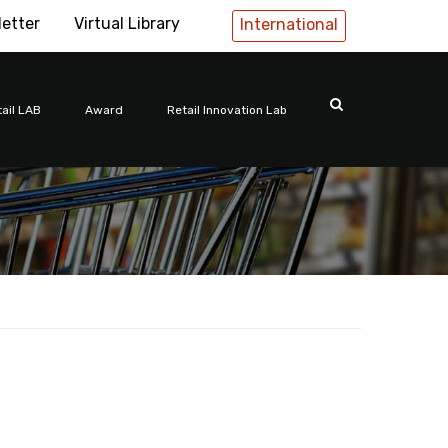
letter
Virtual Library
International
ail LAB
Award
Retail Innovation Lab