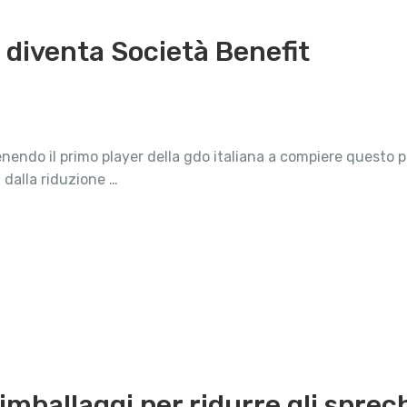
a diventa Società Benefit
enendo il primo player della gdo italiana a compiere questo 
: dalla riduzione …
imballaggi per ridurre gli sprec