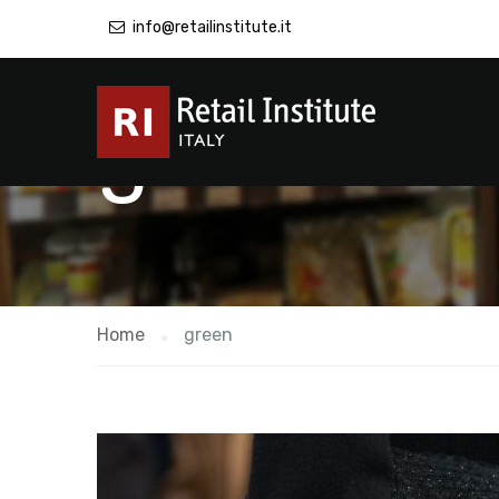
info@retailinstitute.it
green
Home
green