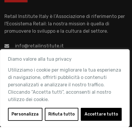
Retail Institute Italy è l’Associazione di riferimento per
l'Ecosistema Retail: la nostra mission è quella di
promuovere lo sviluppo e la cultura del settore.
info@retailinstitute.it
Associazione
Diamo valore alla tua privacy
Utilizziamo i cookie per migliorare la tua esperienza
Chi siamo
di navigazione, offrirti pubblicità o contenuti
Attività
personalizzati e analizzare il nostro traffico.
Contatti
Cliccando “Accetta tutti”, acconsenti al nostro
utilizzo dei cookie.
Area Riservata
Login
Personalizza
Rifiuta tutto
Accettare tutto
Diventa Socio
Privacy Policy