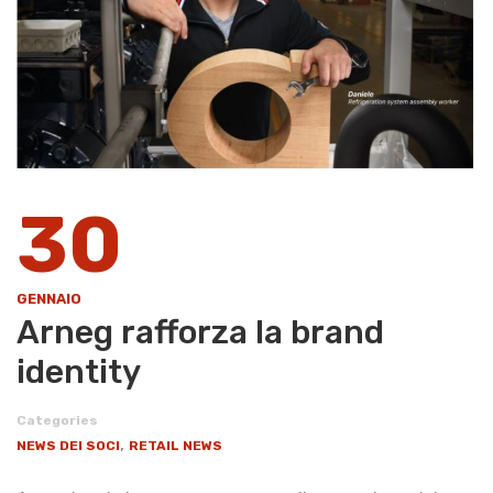
30
GENNAIO
​Arneg rafforza la brand
identity
Categories
,
NEWS DEI SOCI
RETAIL NEWS