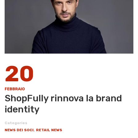
20
FEBBRAIO
ShopFully rinnova la brand
identity
Categories
,
NEWS DEI SOCI
RETAIL NEWS