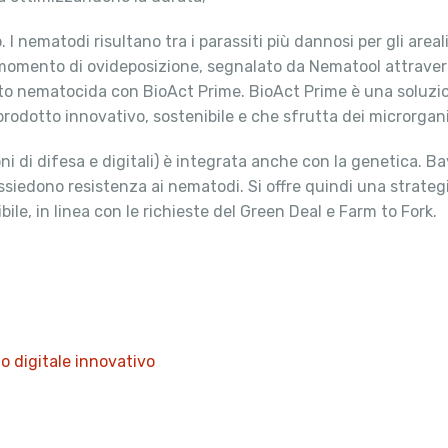
 I nematodi risultano tra i parassiti più dannosi per gli areal
momento di ovideposizione, segnalato da Nematool attravers
mento nematocida con BioAct Prime. BioAct Prime è una soluzi
prodotto innovativo, sostenibile e che sfrutta dei microrgani
 di difesa e digitali) è integrata anche con la genetica. Baye
ossiedono resistenza ai nematodi. Si offre quindi una strate
bile, in linea con le richieste del Green Deal e Farm to Fork.
 digitale innovativo