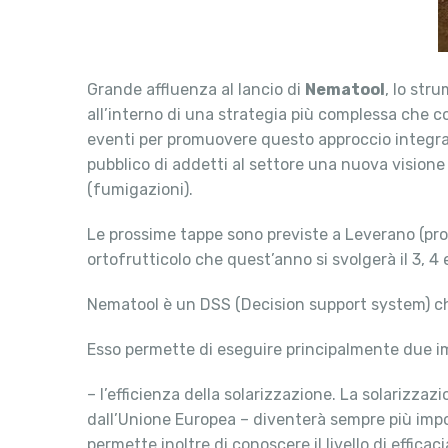
Grande affluenza al lancio di
Nematool
, lo str
all’interno di una strategia più complessa che co
eventi per promuovere questo approccio integrat
pubblico di addetti al settore una nuova visione 
(fumigazioni).
Le prossime tappe sono previste a Leverano (provi
ortofrutticolo che quest’anno si svolgerà il 3, 4 
Nematool è un DSS (Decision support system) che
Esso permette di eseguire principalmente due i
– l’efficienza della solarizzazione. La solarizza
dall’Unione Europea – diventerà sempre più impor
permette inoltre di conoscere il livello di effica