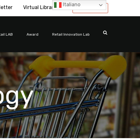
Italiano
letter
Virtual Library
International
ail LAB
Award
Retail Innovation Lab
ogy