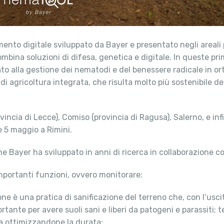
umento digitale sviluppato da Bayer e presentato negli areali 
mbina soluzioni di difesa, genetica e digitale. In queste prim
o alla gestione dei nematodi e del benessere radicale in ort
di agricoltura integrata, che risulta molto più sostenibile d
ncia di Lecce), Comiso (provincia di Ragusa), Salerno, e infi
e 5 maggio a Rimini.
 Bayer ha sviluppato in anni di ricerca in collaborazione co
mportanti funzioni, ovvero monitorare:
zione è una pratica di sanificazione del terreno che, con l’us
tante per avere suoli sani e liberi da patogeni e parassiti;
cia ottimizzandone la durata;