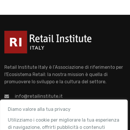
Retail Institute Italy è l’Associazione di riferimento per
l'Ecosistema Retail: la nostra mission è quella di
promuovere lo sviluppo e la cultura del settore.
info@retailinstitute.it
Associazione
Diamo valore alla tua privacy
Utilizziamo i cookie per migliorare la tua esperienza
Chi siamo
di navigazione, offrirti pubblicità o contenuti
Attività