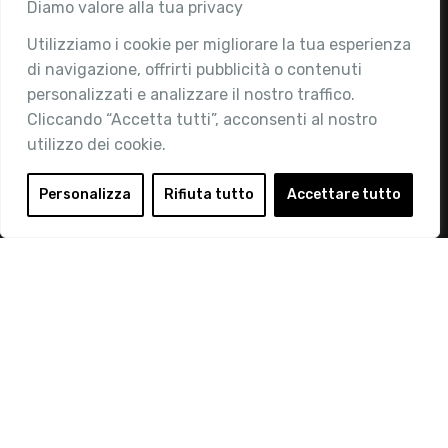
Associazione
Diamo valore alla tua privacy
Utilizziamo i cookie per migliorare la tua esperienza
Chi siamo
di navigazione, offrirti pubblicità o contenuti
Attività
personalizzati e analizzare il nostro traffico.
Contatti
Cliccando “Accetta tutti”, acconsenti al nostro
utilizzo dei cookie.
Area Riservata
Login
Personalizza
Rifiuta tutto
Accettare tutto
Diventa Socio
Privacy Policy
© 2019 Retail Institute Italy - C.F.11617670150 - Foro
Buonaparte, 12 - 20121 Milano - Tel 02 76016405