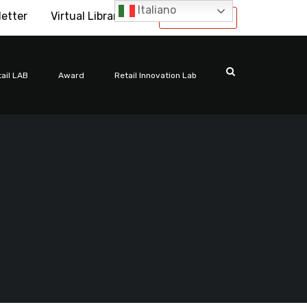
Italiano
letter
Virtual Library
International
ail LAB
Award
Retail Innovation Lab