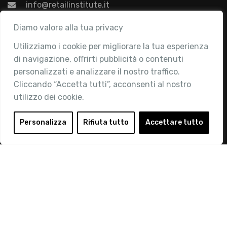
info@retailinstitute.it
Associazione
Diamo valore alla tua privacy
Utilizziamo i cookie per migliorare la tua esperienza
Chi siamo
di navigazione, offrirti pubblicità o contenuti
Attività
personalizzati e analizzare il nostro traffico.
Contatti
Cliccando “Accetta tutti”, acconsenti al nostro
utilizzo dei cookie.
Area Riservata
Login
Personalizza
Rifiuta tutto
Accettare tutto
Diventa Socio
Privacy Policy
© 2019 Retail Institute Italy - C.F.11617670150 - Foro
Buonaparte, 12 - 20121 Milano - Tel 02 76016405