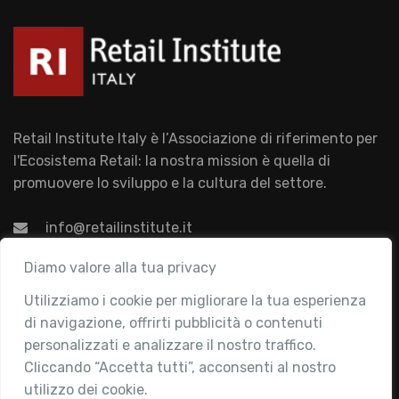
Retail Institute Italy è l’Associazione di riferimento per
l'Ecosistema Retail: la nostra mission è quella di
promuovere lo sviluppo e la cultura del settore.
info@retailinstitute.it
Associazione
Diamo valore alla tua privacy
Utilizziamo i cookie per migliorare la tua esperienza
Chi siamo
di navigazione, offrirti pubblicità o contenuti
Attività
personalizzati e analizzare il nostro traffico.
Contatti
Cliccando “Accetta tutti”, acconsenti al nostro
utilizzo dei cookie.
Area Riservata