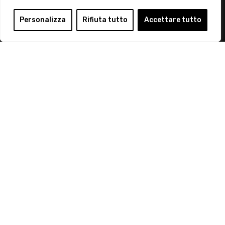
Login
Personalizza
Rifiuta tutto
Accettare tutto
Diventa Socio
Privacy Policy
© 2019 Retail Institute Italy - C.F.11617670150 - Foro
Buonaparte, 12 - 20121 Milano - Tel 02 76016405