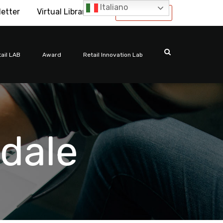
Italiano
letter
Virtual Library
International
ail LAB
Award
Retail Innovation Lab
dale