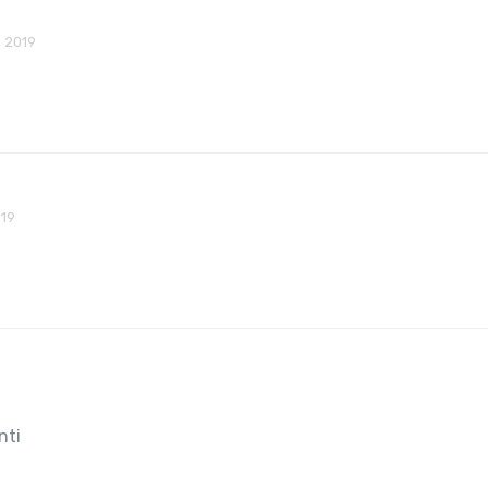
 2019
019
nti