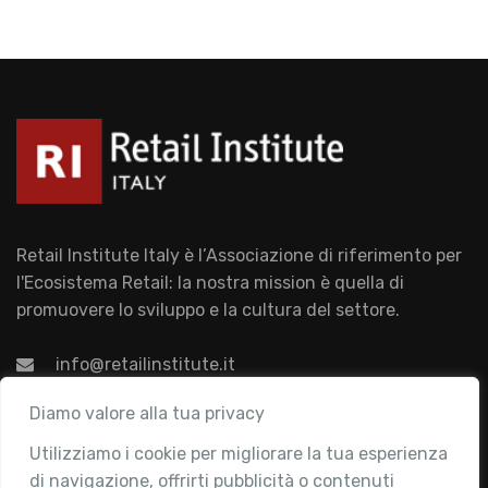
Retail Institute Italy è l’Associazione di riferimento per
l'Ecosistema Retail: la nostra mission è quella di
promuovere lo sviluppo e la cultura del settore.
info@retailinstitute.it
Associazione
Diamo valore alla tua privacy
Utilizziamo i cookie per migliorare la tua esperienza
Chi siamo
di navigazione, offrirti pubblicità o contenuti