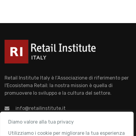
Retail Institute Italy è l’Associazione di riferimento per
l'Ecosistema Retail: la nostra mission è quella di
promuovere lo sviluppo e la cultura del settore.
info@retailinstitute.it
Associazione
Diamo valore alla tua privacy
Utilizziamo i cookie per migliorare la tua esperienza
Chi siamo