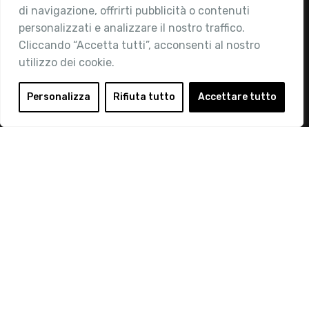
di navigazione, offrirti pubblicità o contenuti
Attività
personalizzati e analizzare il nostro traffico.
Contatti
Cliccando “Accetta tutti”, acconsenti al nostro
utilizzo dei cookie.
Area Riservata
Login
Personalizza
Rifiuta tutto
Accettare tutto
Diventa Socio
Privacy Policy
© 2019 Retail Institute Italy - C.F.11617670150 - Foro
Buonaparte, 12 - 20121 Milano - Tel 02 76016405