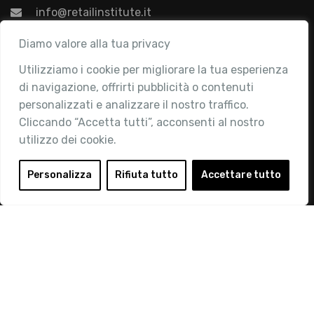
info@retailinstitute.it
Associazione
Diamo valore alla tua privacy
Utilizziamo i cookie per migliorare la tua esperienza
Chi siamo
di navigazione, offrirti pubblicità o contenuti
Attività
personalizzati e analizzare il nostro traffico.
Contatti
Cliccando “Accetta tutti”, acconsenti al nostro
utilizzo dei cookie.
Area Riservata
Login
Personalizza
Rifiuta tutto
Accettare tutto
Diventa Socio
Privacy Policy
© 2019 Retail Institute Italy - C.F.11617670150 - Foro
Buonaparte, 12 - 20121 Milano - Tel 02 76016405