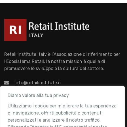
Retail Institute Italy è l’Associazione di riferimento per
l'Ecosistema Retail: la nostra mission è quella di
promuovere lo sviluppo e la cultura del settore.
info@retailinstitute.it
Associazione
Diamo valore alla tua privacy
Utilizziamo i cookie per migliorare la tua esperienza
Chi siamo
di navigazione, offrirti pubblicità o contenuti
Attività
personalizzati e analizzare il nostro traffico.
Contatti