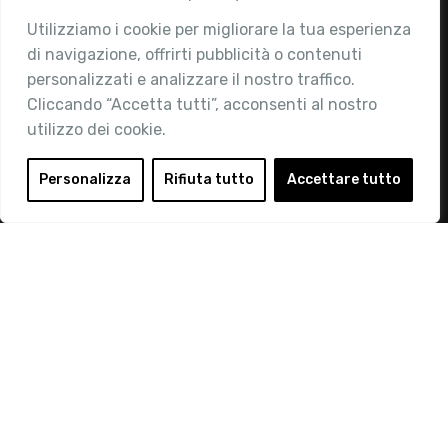
Utilizziamo i cookie per migliorare la tua esperienza
Chi siamo
di navigazione, offrirti pubblicità o contenuti
Attività
personalizzati e analizzare il nostro traffico.
Contatti
Cliccando “Accetta tutti”, acconsenti al nostro
utilizzo dei cookie.
Area Riservata
Login
Personalizza
Rifiuta tutto
Accettare tutto
Diventa Socio
Privacy Policy
© 2019 Retail Institute Italy - C.F.11617670150 - Foro
Buonaparte, 12 - 20121 Milano - Tel 02 76016405