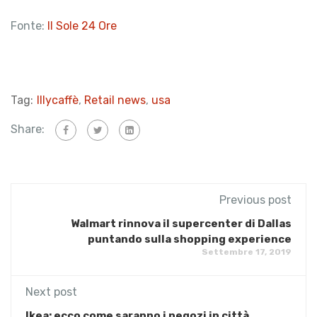
Fonte:
Il Sole 24 Ore
Tag:
Illycaffè
,
Retail news
,
usa
Share:
Previous post
Walmart rinnova il supercenter di Dallas
puntando sulla shopping experience
Settembre 17, 2019
Next post
Ikea: ecco come saranno i negozi in città