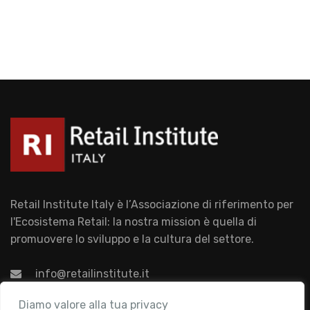
Retail Institute Italy è l’Associazione di riferimento per
l'Ecosistema Retail: la nostra mission è quella di
promuovere lo sviluppo e la cultura del settore.
info@retailinstitute.it
Associazione
Diamo valore alla tua privacy