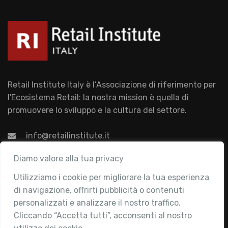
Retail Institute Italy è l’Associazione di riferimento per
l'Ecosistema Retail: la nostra mission è quella di
promuovere lo sviluppo e la cultura del settore.
info@retailinstitute.it
Associazione
Diamo valore alla tua privacy
Utilizziamo i cookie per migliorare la tua esperienza
Chi siamo
di navigazione, offrirti pubblicità o contenuti
Attività
personalizzati e analizzare il nostro traffico.
Contatti
Cliccando “Accetta tutti”, acconsenti al nostro