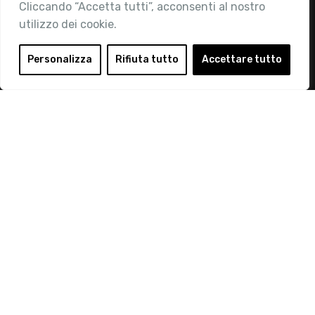
Cliccando “Accetta tutti”, acconsenti al nostro
utilizzo dei cookie.
Area Riservata
Login
Personalizza
Rifiuta tutto
Accettare tutto
Diventa Socio
Privacy Policy
© 2019 Retail Institute Italy - C.F.11617670150 - Foro
Buonaparte, 12 - 20121 Milano - Tel 02 76016405