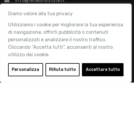
info@retailinstitute.it
Associazione
Diamo valore alla tua privacy
Utilizziamo i cookie per migliorare la tua esperienza
Chi siamo
di navigazione, offrirti pubblicità o contenuti
Attività
personalizzati e analizzare il nostro traffico.
Contatti
Cliccando “Accetta tutti”, acconsenti al nostro
utilizzo dei cookie.
Area Riservata
Login
Personalizza
Rifiuta tutto
Accettare tutto
Diventa Socio
Privacy Policy
© 2019 Retail Institute Italy - C.F.11617670150 - Foro
Buonaparte, 12 - 20121 Milano - Tel 02 76016405