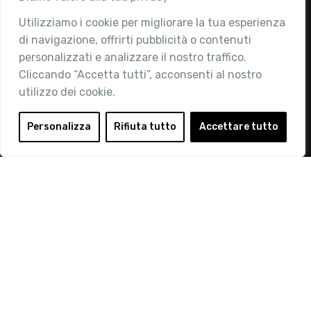
Utilizziamo i cookie per migliorare la tua esperienza
Chi siamo
di navigazione, offrirti pubblicità o contenuti
Attività
personalizzati e analizzare il nostro traffico.
Contatti
Cliccando “Accetta tutti”, acconsenti al nostro
utilizzo dei cookie.
Area Riservata
Login
Personalizza
Rifiuta tutto
Accettare tutto
Diventa Socio
Privacy Policy
© 2019 Retail Institute Italy - C.F.11617670150 - Foro
Buonaparte, 12 - 20121 Milano - Tel 02 76016405