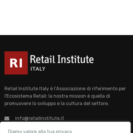
Retail Institute Italy è l’Associazione di riferimento per
l'Ecosistema Retail: la nostra mission è quella di
promuovere lo sviluppo e la cultura del settore.
info@retailinstitute.it
Associazione
Diamo valore alla tua privacy