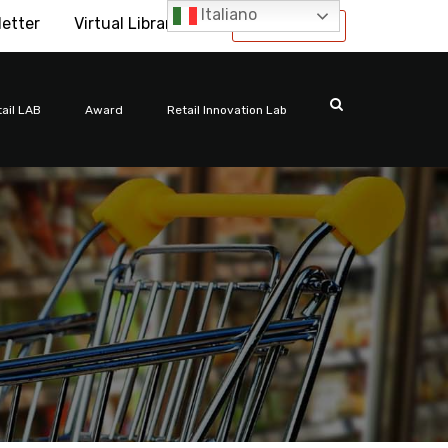
Italiano
letter
Virtual Library
International
ail LAB
Award
Retail Innovation Lab