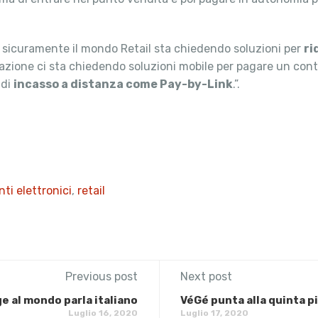
a sicuramente il mondo Retail sta chiedendo soluzioni per
ri
orazione ci sta chiedendo soluzioni mobile per pagare un cont
 di
incasso a distanza come Pay-by-Link
.”.
ti elettronici
,
retail
Previous post
Next post
ge al mondo parla italiano
VéGé punta alla quinta p
Luglio 16, 2020
Luglio 17, 2020