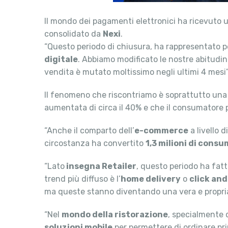
Il mondo dei pagamenti elettronici ha ricevuto u
consolidato da
Nexi
.
“Questo periodo di chiusura, ha rappresentato pe
digitale
. Abbiamo modificato le nostre abitudini
vendita è mutato moltissimo negli ultimi 4 mesi”
Il fenomeno che riscontriamo è soprattutto un
aumentata di circa il 40% e che il consumatore 
“Anche il comparto dell’
e-commerce
a livello 
circostanza ha convertito
1,3 milioni di consu
“Lato
insegna Retailer
, questo periodo ha fat
trend più diffuso è l’
home delivery
o
click and
ma queste stanno diventando una vera e propria e
“Nel
mondo della ristorazione
, specialmente d
soluzioni mobile
per permettere di ordinare pri