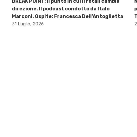
BREAK POINT: Il punto in cui il retail cambia
direzione. Il podcast condotto da Italo
p
Marconi. Ospite: Francesca Dell’Antoglietta
31 Luglio, 2026
2