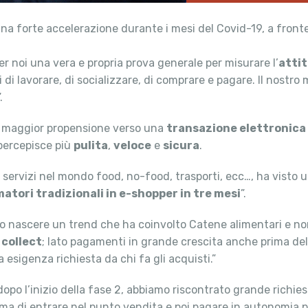
na forte accelerazione durante i mesi del Covid-19, a fronte 
r noi una vera e propria prova generale per misurare l’
attit
 di lavorare, di socializzare, di comprare e pagare. Il nostro
.
a maggior propensione verso una
transazione elettronica
percepisce più
pulita
,
veloce
e
sicura
.
di servizi nel mondo food, no-food, trasporti, ecc…, ha visto
matori tradizionali in e-shopper in tre mesi
”.
to nascere un trend che ha coinvolto Catene alimentari e non
 collect
; lato pagamenti in grande crescita anche prima de
sigenza richiesta da chi fa gli acquisti.”
opo l’inizio della fase 2, abbiamo riscontrato grande richies
ma di entrare nel punto vendita e poi pagare in autonomia p