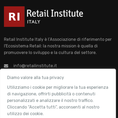
Retail Institute Italy è l’Associazione di riferimento per
l'Ecosistema Retail: la nostra mission è quella di
promuovere lo sviluppo e la cultura del settore.
info@retailinstitute.it
Associazione
Diamo valore alla tua privacy
Utilizziamo i cookie per migliorare la tua esperienza
Chi siamo
di navigazione, offrirti pubblicità o contenuti
Attività
personalizzati e analizzare il nostro traffico.
Contatti
Cliccando “Accetta tutti”, acconsenti al nostro
utilizzo dei cookie.
Area Riservata