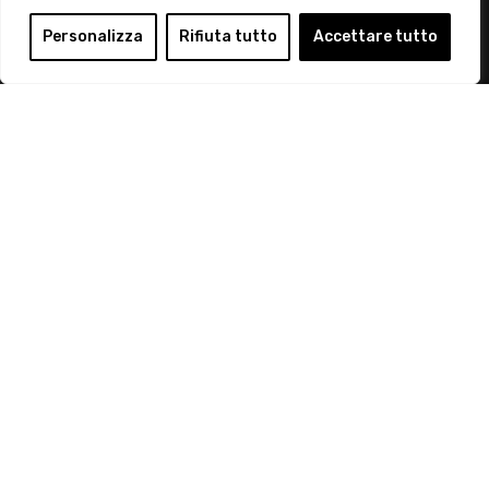
Login
Personalizza
Rifiuta tutto
Accettare tutto
Diventa Socio
Privacy Policy
© 2019 Retail Institute Italy - C.F.11617670150 - Foro
Buonaparte, 12 - 20121 Milano - Tel 02 76016405