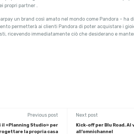
i propri partner .
 Clearpay un brand così amato nel mondo come Pandora – ha 
ento permetterà ai clienti Pandora di poter acquistare i gio
osti, ricevendo immediatamente ciò che desiderano e mantene
Previous post
Next post
ci il «Planning Studio» per
Kick-off per Blu Road. Al 
rogettare la propria casa
all’omnichannel