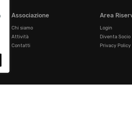
Associazione
Area Riser
a
Chi siamo
Login
Attività
Diventa Socio
Contatti
Privacy Policy
- Foro Buonaparte, 12 - 20121 Milano - Tel 02 76016405