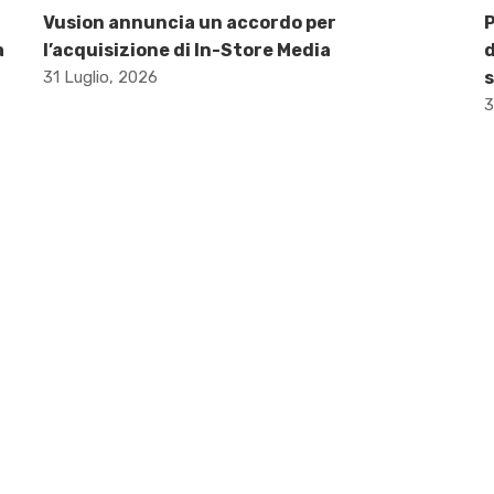
Vusion annuncia un accordo per
P
a
l’acquisizione di In-Store Media
d
31 Luglio, 2026
s
3