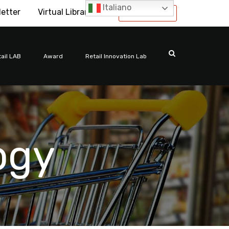
Italiano
letter
Virtual Library
International
ail LAB
Award
Retail Innovation Lab
ogy