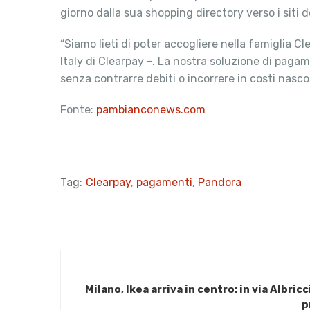
giorno dalla sua shopping directory verso i siti de
“Siamo lieti di poter accogliere nella famiglia
Italy di Clearpay -. La nostra soluzione di pagam
senza contrarre debiti o incorrere in costi nasc
Fonte:
pambianconews.com
Tag:
Clearpay
,
pagamenti
,
Pandora
Milano, Ikea arriva in centro: in via Albric
p