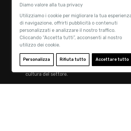
Diamo valore alla tua privacy
Utilizziamo i cookie per migliorare la tua esperienz
di navigazione, offrirti pubblicità o contenuti
personalizzati e analizzare il nostro traffico.
Cliccando “Accetta tutti”, acconsenti al nostro
utilizzo dei cookie.
Retail Institute Italy è l’Associazione di
riferimento per l'Ecosistema Retail: la nostra
Personalizza
Rifiuta tutto
Accettare tutto
mission è quella di promuovere lo sviluppo e la
cultura del settore.
info@retailinstitute.it
© 2019 Retail Institute Italy - C.F.11617670150 