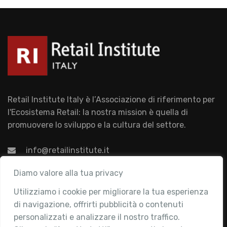
Retail Institute Italy è l’Associazione di riferimento per
l'Ecosistema Retail: la nostra mission è quella di
promuovere lo sviluppo e la cultura del settore.
info@retailinstitute.it
Associazione
Diamo valore alla tua privacy
Utilizziamo i cookie per migliorare la tua esperienza
Chi siamo
di navigazione, offrirti pubblicità o contenuti
Attività
personalizzati e analizzare il nostro traffico.
Contatti