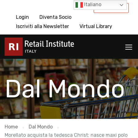
Italiano
International
Login
Diventa Socio
Iscriviti alla Newsletter
Virtual Library
Dal Mondo
Home
Dal Mondo
Morellato acquista la tedesca Christ: nasce maxi polo