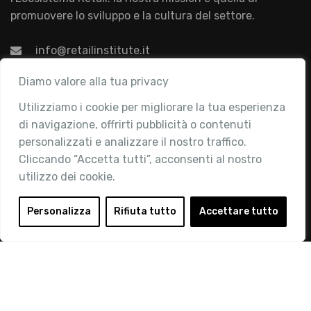
promuovere lo sviluppo e la cultura del settore.
info@retailinstitute.it
Associazione
Diamo valore alla tua privacy
Utilizziamo i cookie per migliorare la tua esperienza
Chi siamo
di navigazione, offrirti pubblicità o contenuti
Attività
personalizzati e analizzare il nostro traffico.
Contatti
Cliccando “Accetta tutti”, acconsenti al nostro
utilizzo dei cookie.
Area Riservata
Login
Personalizza
Rifiuta tutto
Accettare tutto
Diventa Socio
Privacy Policy