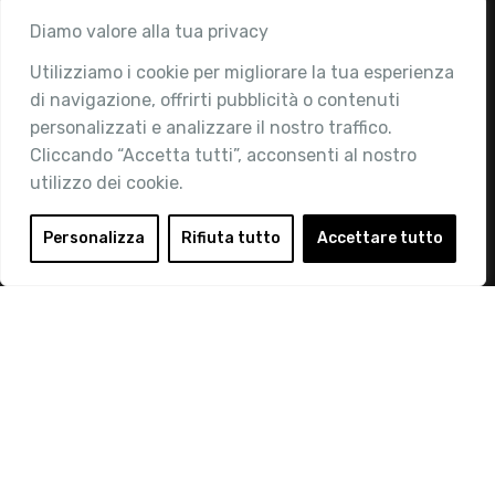
Associazione
Diamo valore alla tua privacy
Utilizziamo i cookie per migliorare la tua esperienza
Chi siamo
di navigazione, offrirti pubblicità o contenuti
Attività
personalizzati e analizzare il nostro traffico.
Contatti
Cliccando “Accetta tutti”, acconsenti al nostro
utilizzo dei cookie.
Area Riservata
Login
Personalizza
Rifiuta tutto
Accettare tutto
Diventa Socio
Privacy Policy
© 2019 Retail Institute Italy - C.F.11617670150 - Foro
Buonaparte, 12 - 20121 Milano - Tel 02 76016405