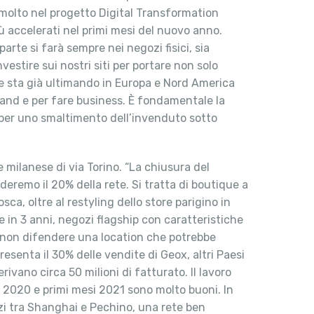
 molto nel progetto Digital Transformation
ù accelerati nel primi mesi del nuovo anno.
rte si farà sempre nei negozi fisici, sia
stire sui nostri siti per portare non solo
he sta già ultimando in Europa e Nord America
brand e per fare business. È fondamentale la
ti per uno smaltimento dell’invenduto sotto
e milanese di via Torino. “La chiusura del
deremo il 20% della rete. Si tratta di boutique a
ca, oltre al restyling dello store parigino in
e in 3 anni, negozi flagship con caratteristiche
o non difendere una location che potrebbe
senta il 30% delle vendite di Geox, altri Paesi
vano circa 50 milioni di fatturato. Il lavoro
e 2020 e primi mesi 2021 sono molto buoni. In
ozi tra Shanghai e Pechino, una rete ben