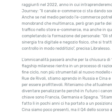
raggiunti nel 2022, anno in cui intraprenderemo
Journey: “Il canale e-commerce ci sta dando sodd
Anche se nel medio periodo l’e-commerce potrebbe
monobrand che multimarca, però gran parte dei pe
traffico nello store e-commerce, ma anche in qu
completando la formazione del personale: “Gli st
sinergia tra digitale e negozio fisico, che si tr
controllo in modo redditizio”, precisa Libralesso.
L’omnicanalità passerà anche per la chiusura di 1
flagship milanese rientra in un processo di razio
fine ciclo, non più strumentali al nuovo modello 
Rue de Rivoli, stiamo aprendo in Russia e Cina e 
per essere profittevoli. Riteniamo che attualme
diventare penalizzante perché in futuro i canoni
chiave sono Francia, Germania e Spagna. “Stiamo 
fatto lì in pochi anni ci ha portato a un posizi
Cina siamo poco presenti, ma il Q4 dello scorso 