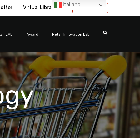
Italiano
letter
Virtual Library
International
ail LAB
Award
Retail Innovation Lab
ogy