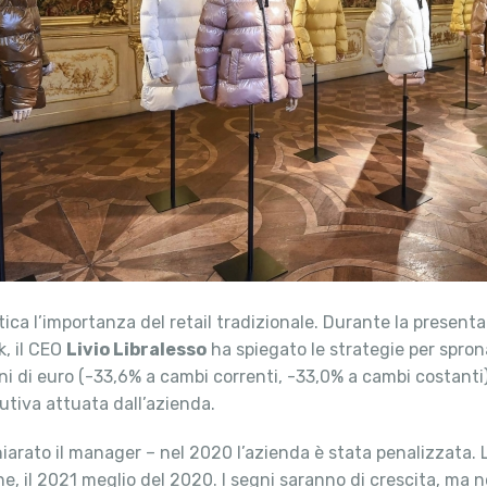
ica l’importanza del retail tradizionale. Durante la presen
k, il CEO
Livio Libralesso
ha spiegato le strategie per spron
ilioni di euro (-33,6% a cambi correnti, -33,0% a cambi cost
utiva attuata dall’azienda.
hiarato il manager – nel 2020 l’azienda è stata penalizzata.
ne, il 2021 meglio del 2020. I segni saranno di crescita, ma n