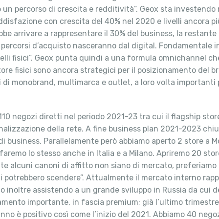
 un percorso di crescita e redditività”. Geox sta investendo
isfazione con crescita del 40% nel 2020 e livelli ancora pi
 arrivare a rappresentare il 30% del business, la restante pa
rcorsi d’acquisto nasceranno dal digital. Fondamentale inve
elli fisici”. Geox punta quindi a una formula omnichannel c
ore fisici sono ancora strategici per il posizionamento del 
atti di monobrand, multimarca e outlet, a loro volta importan
10 negozi diretti nel periodo 2021-23 tra cui il flagship stor
nalizzazione della rete. A fine business plan 2021-2023 chiu
di business. Parallelamente però abbiamo aperto 2 store a Mos
faremo lo stesso anche in Italia e a Milano. Apriremo 20 stor
nte alcuni canoni di affitto non siano di mercato, preferiam
 potrebbero scendere”. Attualmente il mercato interno rappre
inoltre assistendo a un grande sviluppo in Russia da cui deri
onamento importante, in fascia premium; già l’ultimo trimestr
anno è positivo così come l’inizio del 2021. Abbiamo 40 neg