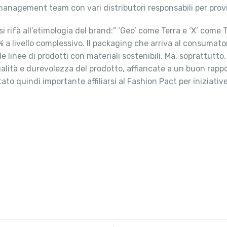
nagement team con vari distributori responsabili per provin
i rifà all’etimologia del brand:” ‘Geo’ come Terra e ‘X’ come 
a livello complessivo. Il packaging che arriva al consumatore
le linee di prodotti con materiali sostenibili. Ma, soprattutt
ualità e durevolezza del prodotto, affiancate a un buon rapp
stato quindi importante affiliarsi al Fashion Pact per iniziati