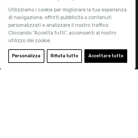
Utilizziamo i cookie per migliorare la tua esperienza
Chi siamo
di navigazione, offrirti pubblicità o contenuti
Attività
personalizzati e analizzare il nostro traffico.
Contatti
Cliccando “Accetta tutti”, acconsenti al nostro
utilizzo dei cookie.
Area Riservata
Login
Personalizza
Rifiuta tutto
Accettare tutto
Diventa Socio
Privacy Policy
© 2019 Retail Institute Italy - C.F.11617670150 - Foro
Buonaparte, 12 - 20121 Milano - Tel 02 76016405