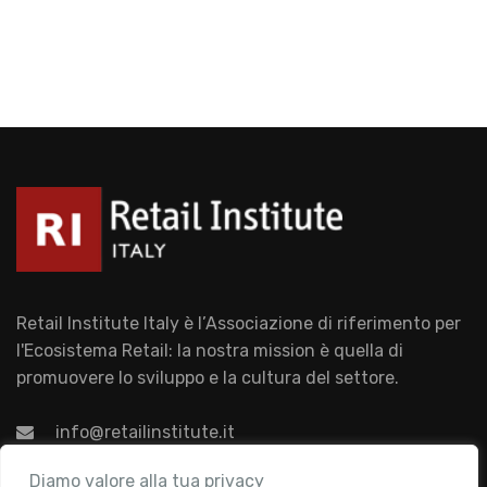
Retail Institute Italy è l’Associazione di riferimento per
l'Ecosistema Retail: la nostra mission è quella di
promuovere lo sviluppo e la cultura del settore.
info@retailinstitute.it
Associazione
Diamo valore alla tua privacy