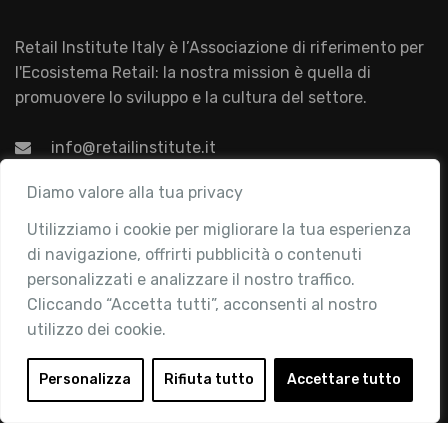
Retail Institute Italy è l’Associazione di riferimento per
l'Ecosistema Retail: la nostra mission è quella di
promuovere lo sviluppo e la cultura del settore.
info@retailinstitute.it
Associazione
Diamo valore alla tua privacy
Utilizziamo i cookie per migliorare la tua esperienza
Chi siamo
di navigazione, offrirti pubblicità o contenuti
Attività
personalizzati e analizzare il nostro traffico.
Contatti
Cliccando “Accetta tutti”, acconsenti al nostro
utilizzo dei cookie.
Area Riservata
Login
Personalizza
Rifiuta tutto
Accettare tutto
Diventa Socio
Privacy Policy