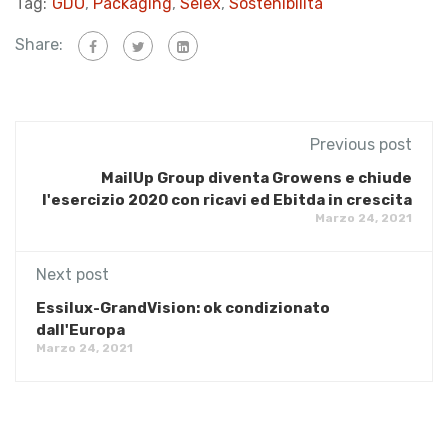
Tag:
GDO
,
Packaging
,
Selex
,
Sostenibilità
Share:
Previous post
MailUp Group diventa Growens e chiude
l'esercizio 2020 con ricavi ed Ebitda in crescita
Marzo 24, 2021
Next post
Essilux-GrandVision: ok condizionato
dall'Europa
Marzo 24, 2021