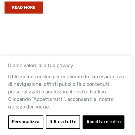
READ MORE
11
Diamo valore alla tua privacy
Utilizziamo i cookie per migliorare la tua esperienza
di navigazione, offrirti pubblicità o contenuti
GENNAIO
personalizzati e analizzare il nostro traffico.
Alì (Selex): la crescita
Cliccando “Accetta tutti”, acconsenti al nostro
esponenziale
utilizzo dei cookie.
dell’eCommerce
Personalizza
Rifiuta tutto
Accettare tutto
Categories