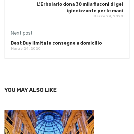
L'Erbolario dona 38 mila flaconi di gel
igienizzante per le mani
Marzo 24, 2020
Next post
Best Buy limita le consegne a domicilio
Marzo 24, 2020
YOU MAY ALSO LIKE