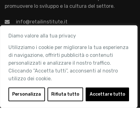
promuovere lo sviluppo e la cultura del settore.
info@retailinstitute.it
Associazione
Diamo valore alla tua privacy
Utilizziamo i cookie per migliorare la tua esperienza
Chi siamo
di navigazione, offrirti pubblicità o contenuti
Attività
personalizzati e analizzare il nostro traffico.
Contatti
Cliccando “Accetta tutti”, acconsenti al nostro
utilizzo dei cookie.
Area Riservata
Login
Personalizza
Rifiuta tutto
Accettare tutto
Diventa Socio
Privacy Policy