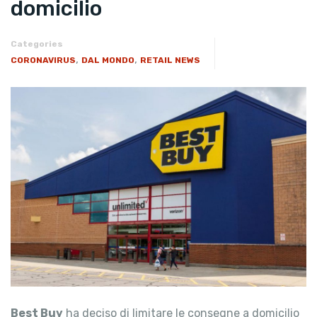
domicilio
Categories
,
,
CORONAVIRUS
DAL MONDO
RETAIL NEWS
Best Buy
ha deciso di limitare le consegne a domicilio