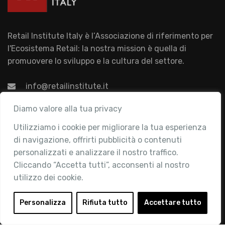
Retail Institute Italy è l’Associazione di riferimento per
l'Ecosistema Retail: la nostra mission è quella di
promuovere lo sviluppo e la cultura del settore.
info@retailinstitute.it
Associazione
Diamo valore alla tua privacy
Utilizziamo i cookie per migliorare la tua esperienza
Chi siamo
di navigazione, offrirti pubblicità o contenuti
Attività
personalizzati e analizzare il nostro traffico.
Contatti
Cliccando “Accetta tutti”, acconsenti al nostro
utilizzo dei cookie.
Area Riservata
Login
Personalizza
Rifiuta tutto
Accettare tutto
Diventa Socio